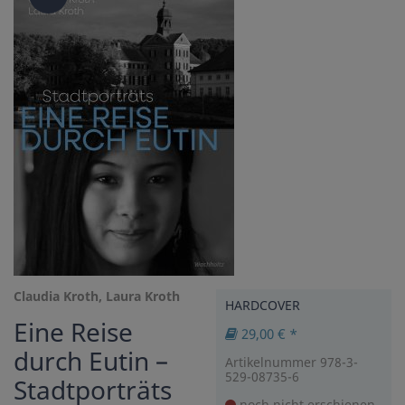
Claudia Kroth, Laura Kroth
HARDCOVER
Eine Reise
29,00 € *
durch Eutin –
Artikelnummer 978-3-
529-08735-6
Stadtporträts
noch nicht erschienen