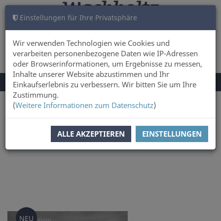
Einstellungen für Ihre Privatsphäre
WARENKORB
ANMELDEN
0
Wir verwenden Technologien wie Cookies und
verarbeiten personenbezogene Daten wie IP-Adressen
oder Browserinformationen, um Ergebnisse zu messen,
Inhalte unserer Website abzustimmen und Ihr
NAVIGATION
Menü
Einkaufserlebnis zu verbessern. Wir bitten Sie um Ihre
UMSCHALTEN
Zustimmung.
(
Weitere Informationen zum Datenschutz
)
Sie sind hier:
Sachbuch & Literatur
SORTIERUNG:
ERSCHEINUNGSDATUM
ALLE AKZEPTIEREN
EINSTELLUNGEN
ARTIKEL PRO SEITE:
50
NEU