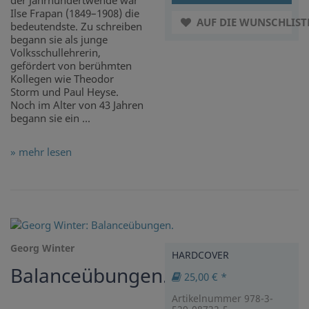
der Jahrhundertwende war
Ilse Frapan (1849–1908) die
AUF DIE WUNSCHLIST
bedeutendste. Zu schreiben
begann sie als junge
Volksschullehrerin,
gefördert von berühmten
Kollegen wie Theodor
Storm und Paul Heyse.
Noch im Alter von 43 Jahren
begann sie ein ...
» mehr lesen
Georg Winter
HARDCOVER
Balanceübungen.
25,00 € *
Artikelnummer 978-3-