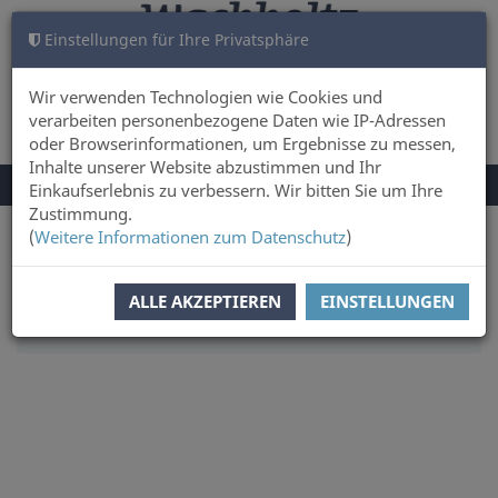
Einstellungen für Ihre Privatsphäre
WARENKORB
ANMELDEN
0
Wir verwenden Technologien wie Cookies und
verarbeiten personenbezogene Daten wie IP-Adressen
oder Browserinformationen, um Ergebnisse zu messen,
Inhalte unserer Website abzustimmen und Ihr
NAVIGATION
Menü
Einkaufserlebnis zu verbessern. Wir bitten Sie um Ihre
UMSCHALTEN
Zustimmung.
(
Weitere Informationen zum Datenschutz
)
Sie sind hier:
Sachbuch & Literatur
Kunst & Architektur
SORTIERUNG:
WÄHLEN
ALLE AKZEPTIEREN
EINSTELLUNGEN
ARTIKEL PRO SEITE:
12