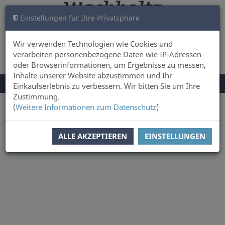
Einstellungen für Ihre Privatsphäre
WARENKORB
ANMELDEN
0
Wir verwenden Technologien wie Cookies und
verarbeiten personenbezogene Daten wie IP-Adressen
oder Browserinformationen, um Ergebnisse zu messen,
Inhalte unserer Website abzustimmen und Ihr
NAVIGATION
Menü
Einkaufserlebnis zu verbessern. Wir bitten Sie um Ihre
UMSCHALTEN
Zustimmung.
(
Weitere Informationen zum Datenschutz
)
Sie sind hier:
Sachbuch & Literatur
Literatur
SORTIERUNG:
WÄHLEN
ALLE AKZEPTIEREN
EINSTELLUNGEN
ARTIKEL PRO SEITE:
12