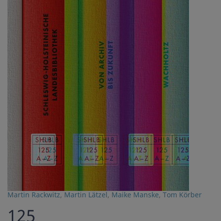
Martin Rackwitz
,
Martin Lätzel
,
Maike Manske
,
Tom Körber
125