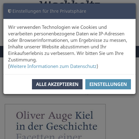
Einstellungen für Ihre Privatsphäre
WARENKORB
ANMELDEN
0
Wir verwenden Technologien wie Cookies und
verarbeiten personenbezogene Daten wie IP-Adressen
oder Browserinformationen, um Ergebnisse zu messen,
Inhalte unserer Website abzustimmen und Ihr
NAVIGATION
Menü
Einkaufserlebnis zu verbessern. Wir bitten Sie um Ihre
UMSCHALTEN
Zustimmung.
(
Weitere Informationen zum Datenschutz
)
Sie sind hier:
Sachbuch & Literatur
ALLE AKZEPTIEREN
EINSTELLUNGEN
nächster Artikel
Zur
Artikel zurück
Artikel 55 von
Übersicht
72