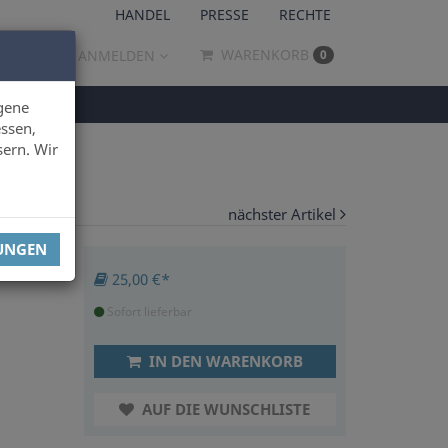
HANDEL
PRESSE
RECHTE
WARENKORB
ANMELDEN
0
gene
ssen,
sern. Wir
nächster Artikel
LUNGEN
25,00 €*
Sofort lieferbar
IN DEN WARENKORB
AUF DIE WUNSCHLISTE