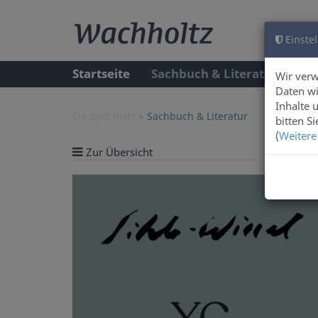
Einstel
Startseite
Sachbuch & Literatur
A
Wir ver
Daten wi
Inhalte 
Sie sind hier:
Sachbuch & Literatur
bitten S
(
Weitere
Zur Übersicht
Artike