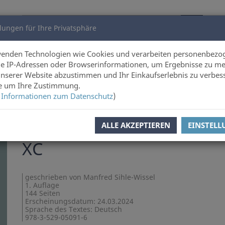
lungen für Ihre Privatsphäre
utoren
Über uns
wenden Technologien wie Cookies und verarbeiten personenbezo
e IP-Adressen oder Browserinformationen, um Ergebnisse zu me
unserer Website abzustimmen und Ihr Einkaufserlebnis zu verbes
ie um Ihre Zustimmung.
 Informationen zum Datenschutz
)
l zurück
Artikel 30 von 72
ALLE AKZEPTIEREN
EINSTEL
Manfred Sihle-Wissel
XC
geschrieben von Manfred Sihle-Wissel
1. Auflage
144 Seiten
Erscheinungsdatum: 24.03.2024
Sprache des Textes: Deutsch
978-3-529-05091-6