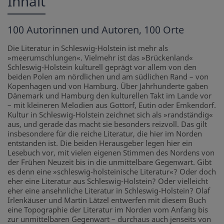
Inhalt
100 Autorinnen und Autoren, 100 Orte
Die Literatur in Schleswig-Holstein ist mehr als
»meerumschlungen«. Vielmehr ist das »Brückenland«
Schleswig-Holstein kulturell geprägt vor allem von den
beiden Polen am nördlichen und am südlichen Rand – von
Kopenhagen und von Hamburg. Über Jahrhunderte gaben
Dänemark und Hamburg den kulturellen Takt im Lande vor
– mit kleineren Melodien aus Gottorf, Eutin oder Emkendorf.
Kultur in Schleswig-Holstein zeichnet sich als »randständig«
aus, und gerade das macht sie besonders reizvoll. Das gilt
insbesondere für die reiche Literatur, die hier im Norden
entstanden ist. Die beiden Herausgeber legen hier ein
Lesebuch vor, mit vielen eigenen Stimmen des Nordens von
der Frühen Neuzeit bis in die unmittelbare Gegenwart. Gibt
es denn eine »schleswig-holsteinische Literatur«? Oder doch
eher eine Literatur aus Schleswig-Holstein? Oder vielleicht
eher eine ansehnliche Literatur in Schleswig-Holstein? Olaf
Irlenkäuser und Martin Lätzel entwerfen mit diesem Buch
eine Topographie der Literatur im Norden vom Anfang bis
zur unmittelbaren Gegenwart – durchaus auch jenseits von