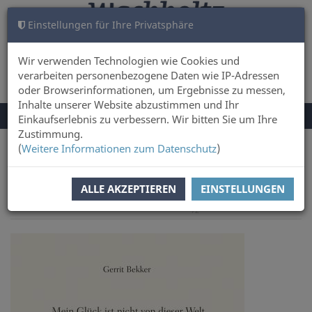
Einstellungen für Ihre Privatsphäre
WARENKORB
ANMELDEN
0
Wir verwenden Technologien wie Cookies und
verarbeiten personenbezogene Daten wie IP-Adressen
oder Browserinformationen, um Ergebnisse zu messen,
Inhalte unserer Website abzustimmen und Ihr
NAVIGATION
Menü
Einkaufserlebnis zu verbessern. Wir bitten Sie um Ihre
UMSCHALTEN
Zustimmung.
(
Weitere Informationen zum Datenschutz
)
Sie sind hier:
Sachbuch & Literatur
ALLE AKZEPTIEREN
EINSTELLUNGEN
nächster Artikel
Zur
Artikel zurück
Artikel 31 von
Übersicht
72