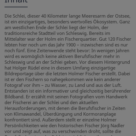
Die Schlei, dieser 40 Kilometer lange Meeresarm der Ostsee,
ist ein einzigartiges, besonders wertvolles Ökosystem. Ganz
am westlichen Ende der Schlei liegt der Holm, der
traditionsreiche Stadtteil von Schleswig. Bereits im
Mittelalter war der Holm ein Fischerquartier. Gut 120 Fischer
lebten hier noch um das Jahr 1900 – inzwischen sind es nur
noch fünf. Eine Zeitenwende steht bevor: In wenigen Jahren
wird es womöglich keine aktiven Berufsfischer mehr in
Schleswig und an der Schlei geben. Vor diesem Hintergrund
hat Holger Rüdel eine in diesem Umfang einzigartige
Bildreportage über die letzten Holmer Fischer erstellt. Dabei
ist er den Fischern so nahegekommen wie kein anderer
Fotograf vor ihm – zu Wasser, zu Land und aus der Luft.
Entstanden ist ein informativer und gleichzeitig berührender
Bildband. Er erzählt mit seinen Fotografien vom Handwerk
der Fischerei an der Schlei und den aktuellen
Herausforderungen, mit denen die Berufsfischer in Zeiten
von Klimawandel, Überdüngung und Kormoranplage
konfrontiert sind. Außerdem stellt er einzelne Holmer
Persönlichkeiten wie den historischen Fischer Jörg Nadler
vor und zeigt auf, was zu verschwinden droht, sollte die