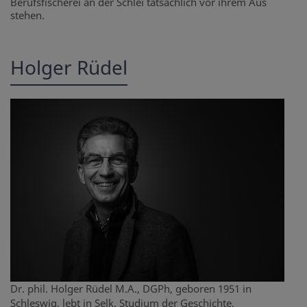
Berufsfischerei an der Schlei tatsächlich vor ihrem Aus
stehen.
Holger Rüdel
Dr. phil. Holger Rüdel M.A., DGPh, geboren 1951 in
Schleswig, lebt in Selk. Studium der Geschichte,