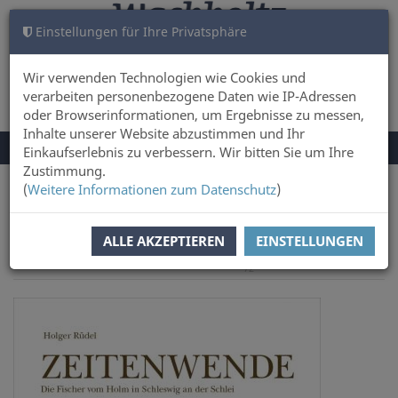
Einstellungen für Ihre Privatsphäre
WARENKORB
ANMELDEN
0
Wir verwenden Technologien wie Cookies und
verarbeiten personenbezogene Daten wie IP-Adressen
oder Browserinformationen, um Ergebnisse zu messen,
Inhalte unserer Website abzustimmen und Ihr
NAVIGATION
Menü
Einkaufserlebnis zu verbessern. Wir bitten Sie um Ihre
UMSCHALTEN
Zustimmung.
(
Weitere Informationen zum Datenschutz
)
Sie sind hier:
Sachbuch & Literatur
ALLE AKZEPTIEREN
EINSTELLUNGEN
nächster Artikel
Zur
Artikel zurück
Artikel 46 von
Übersicht
72