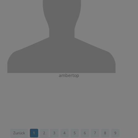
ambertop
Zurück
1
2
3
4
5
6
7
8
9