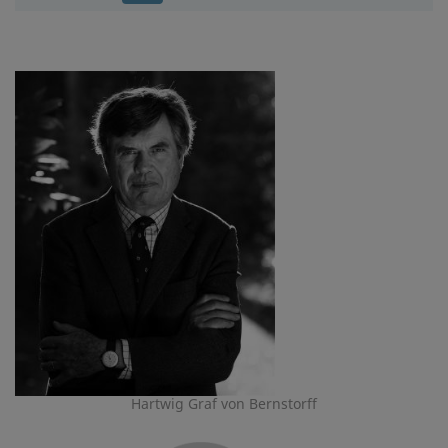
Hartwig Graf von Bernstorff