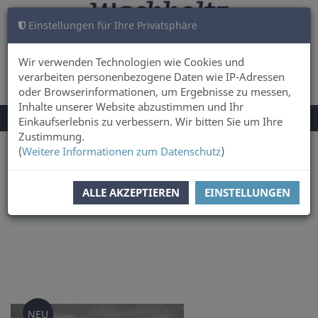
Einstellungen für Ihre Privatsphäre
WARENKORB
ANMELDEN
0
Wir verwenden Technologien wie Cookies und
verarbeiten personenbezogene Daten wie IP-Adressen
oder Browserinformationen, um Ergebnisse zu messen,
Inhalte unserer Website abzustimmen und Ihr
NAVIGATION
Menü
Einkaufserlebnis zu verbessern. Wir bitten Sie um Ihre
UMSCHALTEN
Zustimmung.
(
Weitere Informationen zum Datenschutz
)
Sie sind hier:
Sachbuch & Literatur
SORTIERUNG:
ERSCHEINUNGSDATUM
ALLE AKZEPTIEREN
EINSTELLUNGEN
ARTIKEL PRO SEITE:
24
NEU