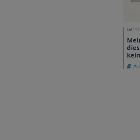
Gerrit
Mein
dies
kei
29,