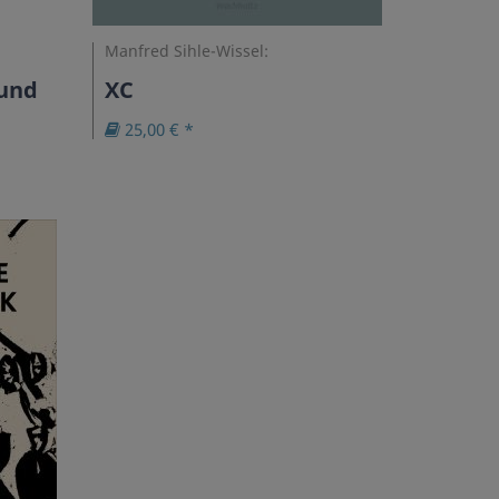
Manfred Sihle-Wissel:
 und
XC
25,00 € *