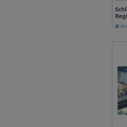
Schl
Reg
24,