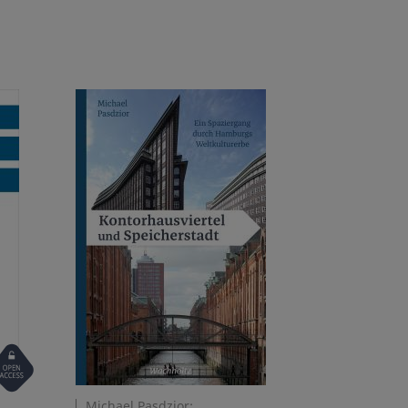
Open
ccess
Michael Pasdzior: