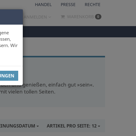
HANDEL
PRESSE
RECHTE
WARENKORB
ANMELDEN
0
gene
ssen,
sern. Wir
LUNGEN
eben und genießen, einfach gut »sein«.
t vielen tollen Seiten.
EINUNGSDATUM
ARTIKEL PRO SEITE:
12