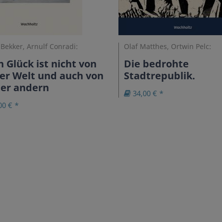
 Bekker, Arnulf Conradi:
Olaf Matthes, Ortwin Pelc:
 Glück ist nicht von
Die bedrohte
er Welt und auch von
Stadtrepublik.
ner andern
34,00 € *
00 € *