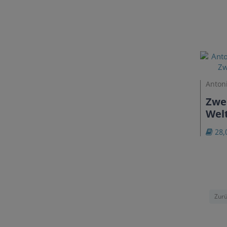
Antoni
Zwei
Wel
28,
Zurü