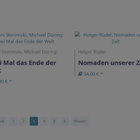
 Słonimski, Michael Düring:
Holger Rüdel:
 Mal das Ende der
Nomaden unserer Z
t
34,00 € *
00 € *
ck
1
2
3
4
5
6
Weiter