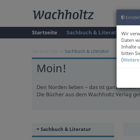
Einstel
Startseite
Sachbuch & Literatur
A
Wir ver
Daten wi
Inhalte 
Sie sind hier:
Sachbuch & Literatur
bitten S
(
Weitere
Moin!
Den Norden lieben – das ist ganz einfach
Die Bücher aus dem Wachholtz Verlag gebe
Sachbuch & Literatur