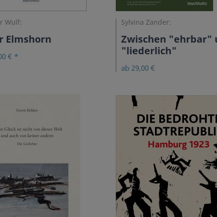
r Wulf:
Sylvina Zander:
r Elmshorn
Zwischen "ehrbar"
"liederlich"
00 € *
ab 29,00 €