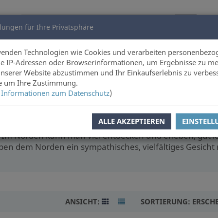
lungen für Ihre Privatsphäre
utoren
Über uns
wenden Technologien wie Cookies und verarbeiten personenbezo
e IP-Adressen oder Browserinformationen, um Ergebnisse zu me
unserer Website abzustimmen und Ihr Einkaufserlebnis zu verbes
ie um Ihre Zustimmung.
 Informationen zum Datenschutz
)
ALLE AKZEPTIEREN
EINSTEL
. Im Norden kann man viel entdecken und erleben, gut l
n dem Norden ein sympathisches, vielfältiges Gesicht mi
ANSICHT:
SORTIERUNG:
ERSCH