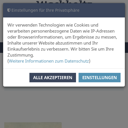
Einstellungen für Ihre Privatsphäre
WARENKORB
ANMELDEN
0
Wir verwenden Technologien wie Cookies und
verarbeiten personenbezogene Daten wie IP-Adressen
oder Browserinformationen, um Ergebnisse zu messen,
Inhalte unserer Website abzustimmen und Ihr
NAVIGATION
Menü
Einkaufserlebnis zu verbessern. Wir bitten Sie um Ihre
UMSCHALTEN
Zustimmung.
(
Weitere Informationen zum Datenschutz
)
Sie sind hier:
Sachbuch & Literatur
SORTIERUNG:
AUTOREN
ALLE AKZEPTIEREN
EINSTELLUNGEN
ARTIKEL PRO SEITE:
16