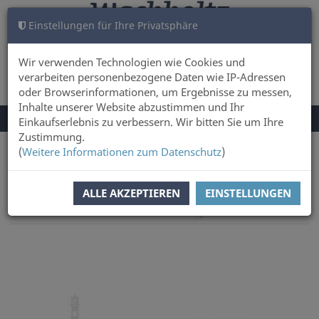
Einstellungen für Ihre Privatsphäre
WARENKORB
ANMELDEN
0
Wir verwenden Technologien wie Cookies und
verarbeiten personenbezogene Daten wie IP-Adressen
oder Browserinformationen, um Ergebnisse zu messen,
Inhalte unserer Website abzustimmen und Ihr
NAVIGATION
Menü
Einkaufserlebnis zu verbessern. Wir bitten Sie um Ihre
UMSCHALTEN
Zustimmung.
(
Weitere Informationen zum Datenschutz
)
Sie sind hier:
Sachbuch & Literatur
ALLE AKZEPTIEREN
EINSTELLUNGEN
nächster Artikel
Zur
Artikel zurück
Artikel 68 von
Übersicht
72