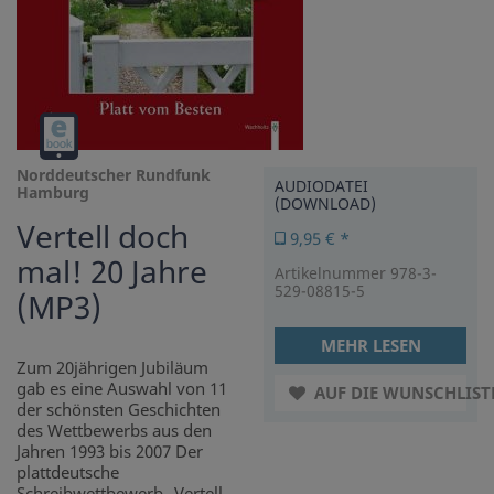
Audiodatei
(Download)
Norddeutscher Rundfunk
AUDIODATEI
Hamburg
(DOWNLOAD)
Vertell doch
9,95 € *
mal! 20 Jahre
Artikelnummer 978-3-
529-08815-5
(MP3)
MEHR LESEN
Zum 20jährigen Jubiläum
gab es eine Auswahl von 11
AUF DIE WUNSCHLIST
der schönsten Geschichten
des Wettbewerbs aus den
Jahren 1993 bis 2007 Der
plattdeutsche
Schreibwettbewerb „Vertell