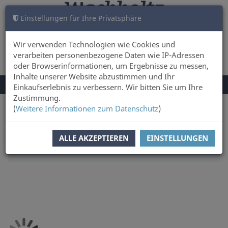
Einstellungen für Ihre Privatsphäre
WARENKORB
ANMELDEN
0
Wir verwenden Technologien wie Cookies und
verarbeiten personenbezogene Daten wie IP-Adressen
oder Browserinformationen, um Ergebnisse zu messen,
Inhalte unserer Website abzustimmen und Ihr
NAVIGATION
Menü
Einkaufserlebnis zu verbessern. Wir bitten Sie um Ihre
UMSCHALTEN
Zustimmung.
(
Weitere Informationen zum Datenschutz
)
Sie sind hier:
Sachbuch & Literatur
Literatur
SORTIERUNG:
PREIS
ALLE AKZEPTIEREN
EINSTELLUNGEN
ARTIKEL PRO SEITE:
50