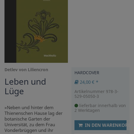
Detlev von Liliencron
HARDCOVER
Leben und
24,00 € *
Lüge
Artikelnummer 978-3-
529-05050-3
lieferbar innerhalb von
»Neben und hinter dem
2 Werktagen
Thienenschen Hause lag der
botanische Garten der
Universität, zu dem Frau
IN DEN WARENKORB
Vonderbrüggen und ihr