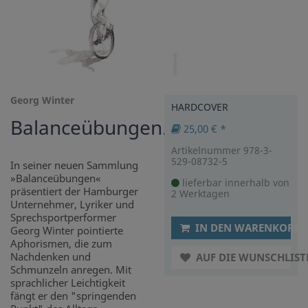
Georg Winter
HARDCOVER
Balanceübungen.
25,00 € *
Artikelnummer 978-3-
529-08732-5
In seiner neuen Sammlung
»Balanceübungen«
lieferbar innerhalb von
präsentiert der Hamburger
2 Werktagen
Unternehmer, Lyriker und
Sprechsportperformer
IN DEN WARENKORB
Georg Winter pointierte
Aphorismen, die zum
Nachdenken und
AUF DIE WUNSCHLIST
Schmunzeln anregen. Mit
sprachlicher Leichtigkeit
fängt er den "springenden