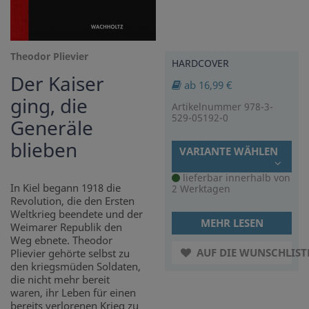
Theodor Plievier
HARDCOVER
Der Kaiser
ab 16,99 €
ging, die
Artikelnummer 978-3-
529-05192-0
Generäle
blieben
VARIANTE WÄHLEN
lieferbar innerhalb von
In Kiel begann 1918 die
2 Werktagen
Revolution, die den Ersten
Weltkrieg beendete und der
MEHR LESEN
Weimarer Republik den
Weg ebnete. Theodor
AUF DIE WUNSCHLIST
Plievier gehörte selbst zu
den kriegsmüden Soldaten,
die nicht mehr bereit
waren, ihr Leben für einen
bereits verlorenen Krieg zu