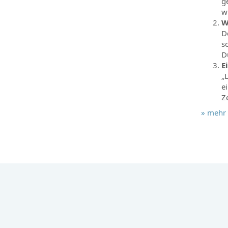
g
w
W
D
s
D
E
„
e
Ze
» mehr 