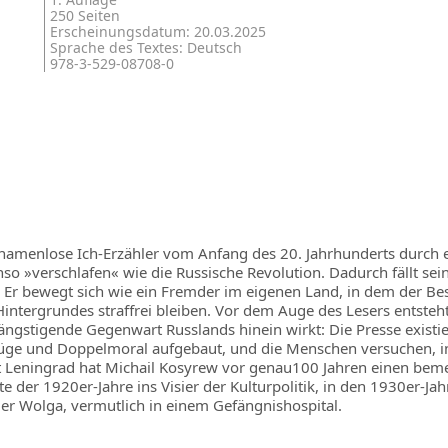
250 Seiten
Erscheinungsdatum: 20.03.2025
Sprache des Textes: Deutsch
978-3-529-08708-0
amenlose Ich-Erzähler vom Anfang des 20. Jahrhunderts durch ei
so »verschlafen« wie die Russische Revolution. Dadurch fällt sein 
 Er bewegt sich wie ein Fremder im eigenen Land, in dem der Bes
ntergrundes straffrei bleiben. Vor dem Auge des Lesers entsteht 
ngstigende Gegenwart Russlands hinein wirkt: Die Presse existier
f Lüge und Doppelmoral aufgebaut, und die Menschen versuchen, i
Leningrad hat Michail Kosyrew vor genau100 Jahren einen bem
tte der 1920er-Jahre ins Visier der Kulturpolitik, in den 1930er-J
der Wolga, vermutlich in einem Gefängnishospital.