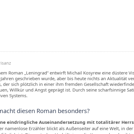
risanz
nem Roman „Leningrad“ entwirft Michail Kosyrew eine düstere Visio
Jahren geschrieben wurde, aber bis heute nichts an Aktualität ve
 der sich plötzlich in einer ihm fremden Gesellschaft wiederfind
uen, Willkür und Angst geprägt ist. Durch seine scharfsinnige S
iven Systems.
acht diesen Roman besonders?
ine eindringliche Auseinandersetzung mit totalitärer Herrs
er namenlose Erzähler blickt als Außenseiter auf eine Welt, in d