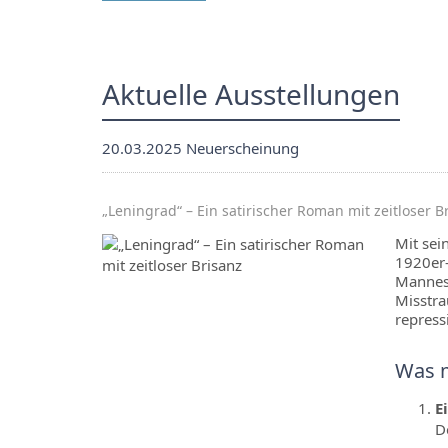
Aktuelle Ausstellungen
20.03.2025
Neuerscheinung
„Leningrad“ – Ein satirischer Roman mit zeitloser B
Mit sei
1920er-
Mannes,
Misstra
repress
Was m
E
D