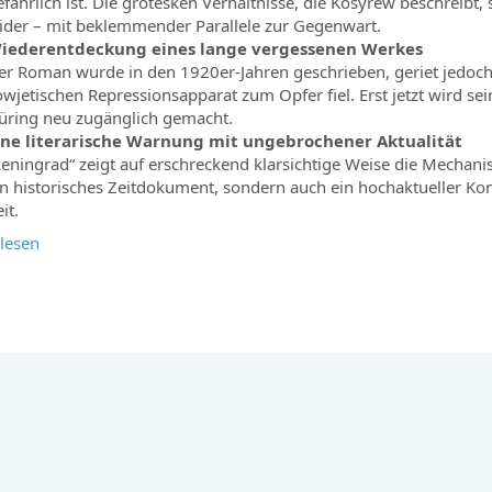
efährlich ist. Die grotesken Verhältnisse, die Kosyrew beschreibt, 
ider – mit beklemmender Parallele zur Gegenwart.
iederentdeckung eines lange vergessenen Werkes
er Roman wurde in den 1920er-Jahren geschrieben, geriet jedoch
owjetischen Repressionsapparat zum Opfer fiel. Erst jetzt wird se
üring neu zugänglich gemacht.
ine literarische Warnung mit ungebrochener Aktualität
Leningrad“ zeigt auf erschreckend klarsichtige Weise die Mechanis
in historisches Zeitdokument, sondern auch ein hochaktueller K
it.
lesen