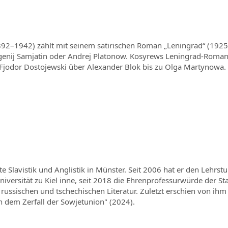
92–1942) zählt mit seinem satirischen Roman „Leningrad“ (1925) 
wgenij Samjatin oder Andrej Platonow. Kosyrews Leningrad-Roman 
 Fjodor Dostojewski über Alexander Blok bis zu Olga Martynowa.
 Slavistik und Anglistik in Münster. Seit 2006 hat er den Lehrstuh
niversität zu Kiel inne, seit 2018 die Ehrenprofessurwürde der Sta
ussischen und tschechischen Literatur. Zuletzt erschien von ihm
h dem Zerfall der Sowjetunion" (2024).