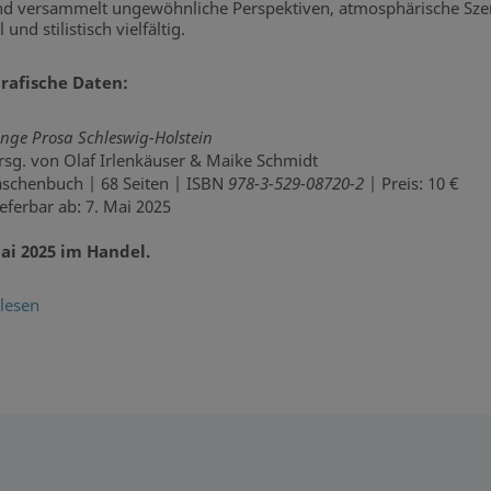
d versammelt ungewöhnliche Perspektiven, atmosphärische Szene
l und stilistisch vielfältig.
grafische Daten:
unge Prosa Schleswig-Holstein
rsg. von Olaf Irlenkäuser & Maike Schmidt
aschenbuch | 68 Seiten | ISBN
978-3-529-08720-2
| Preis: 10 €
ieferbar ab: 7. Mai 2025
ai 2025 im Handel.
lesen