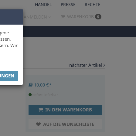
HANDEL
PRESSE
RECHTE
WARENKORB
ANMELDEN
0
gene
ssen,
sern. Wir
nächster Artikel
LUNGEN
10,00 €*
sofort lieferbar
IN DEN WARENKORB
AUF DIE WUNSCHLISTE