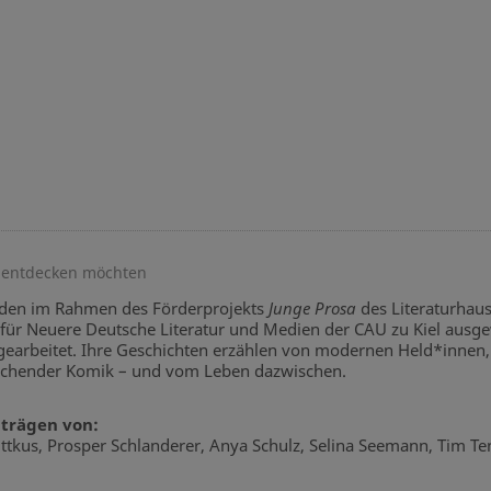
in entdecken möchten
den im Rahmen des Förderprojekts
Junge Prosa
des Literaturhaus
t für Neuere Deutsche Literatur und Medien der CAU zu Kiel ausg
gearbeitet. Ihre Geschichten erzählen von modernen Held*innen,
schender Komik – und vom Leben dazwischen.
iträgen von:
ttkus, Prosper Schlanderer, Anya Schulz, Selina Seemann, Tim Ten