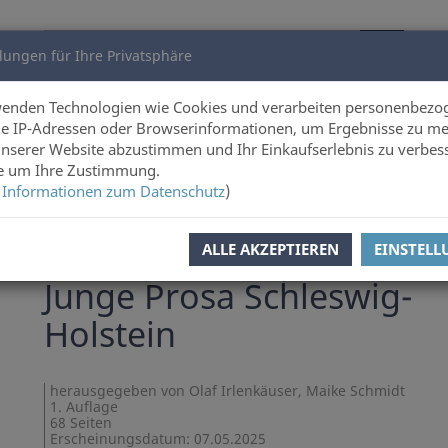
lungen für Ihre Privatsphäre
utoren
Über uns
wenden Technologien wie Cookies und verarbeiten personenbezo
e IP-Adressen oder Browserinformationen, um Ergebnisse zu me
unserer Website abzustimmen und Ihr Einkaufserlebnis zu verbes
ie um Ihre Zustimmung.
 Informationen zum Datenschutz
)
l zurück
Artikel 13 von 22
ALLE AKZEPTIEREN
EINSTEL
Olaf Irlenkäuser
,
Maike Schmidt
Junge Prosa Schleswig-
Holstein
herausgegeben von Olaf Irlenkäuser, Maike Schmidt
1. Auflage
68 Seiten
Erscheinungsdatum: 07.05.2025