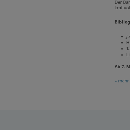
Der Ban
kraftvol
Biblio
J
H
T
L
Ab 7. M
» mehr 