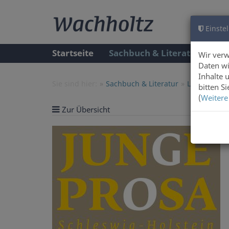
Einstel
Startseite
Sachbuch & Literatur
A
Wir ver
Daten wi
Inhalte 
Sie sind hier:
Sachbuch & Literatur
Literatur
bitten S
(
Weitere
Zur Übersicht
Artike