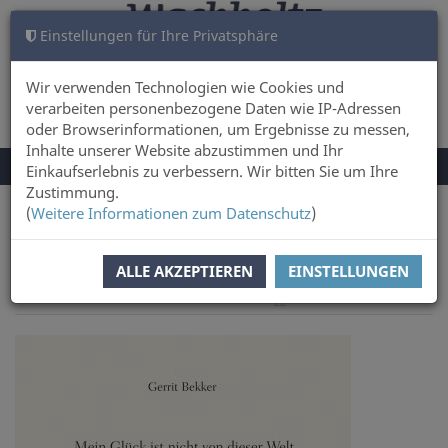
Einstellungen für Ihre Privatsphäre
WARENKORB
ANMELDEN
0
Wir verwenden Technologien wie Cookies und
verarbeiten personenbezogene Daten wie IP-Adressen
oder Browserinformationen, um Ergebnisse zu messen,
Inhalte unserer Website abzustimmen und Ihr
NAVIGATION
Menü
Einkaufserlebnis zu verbessern. Wir bitten Sie um Ihre
UMSCHALTEN
Zustimmung.
(
Weitere Informationen zum Datenschutz
)
Sie sind hier:
Sachbuch & Literatur
Literatur
ALLE AKZEPTIEREN
EINSTELLUNGEN
nächster Artikel
Zur
Artikel zurück
Artikel 18 von
Übersicht
22