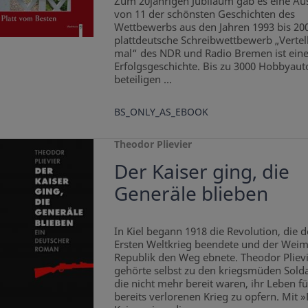
Zum 20jährigen Jubiläum gab es eine Au
von 11 der schönsten Geschichten des
Wettbewerbs aus den Jahren 1993 bis 20
atei
plattdeutsche Schreibwettbewerb „Vertel
load)
mal“ des NDR und Radio Bremen ist ein
Erfolgsgeschichte. Bis zu 3000 Hobbyaut
beteiligen ...
BS_ONLY_AS_EBOOK
Theodor Plievier
Der Kaiser ging, die
Generäle blieben
In Kiel begann 1918 die Revolution, die 
Ersten Weltkrieg beendete und der Weim
Republik den Weg ebnete. Theodor Pliev
gehörte selbst zu den kriegsmüden Solda
die nicht mehr bereit waren, ihr Leben fü
bereits verlorenen Krieg zu opfern. Mit 