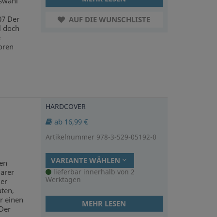
swahl
07 Der
AUF DIE WUNSCHLISTE
l doch
e
oren
HARDCOVER
ab 16,99 €
Artikelnummer 978-3-529-05192-0
VARIANTE WÄHLEN
den
arer
lieferbar innerhalb von 2
Werktagen
ier
ten,
r einen
MEHR LESEN
»Der