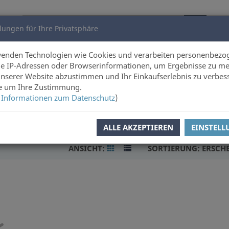
lungen für Ihre Privatsphäre
utoren
Über uns
wenden Technologien wie Cookies und verarbeiten personenbezo
e IP-Adressen oder Browserinformationen, um Ergebnisse zu me
unserer Website abzustimmen und Ihr Einkaufserlebnis zu verbes
ie um Ihre Zustimmung.
 Informationen zum Datenschutz
)
ALLE AKZEPTIEREN
EINSTEL
ANSICHT:
SORTIERUNG:
ERSCH