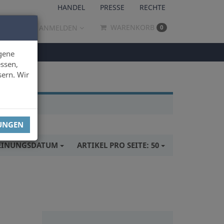
HANDEL
PRESSE
RECHTE
WARENKORB
ANMELDEN
0
gene
ssen,
sern. Wir
LUNGEN
EINUNGSDATUM
ARTIKEL PRO SEITE:
50