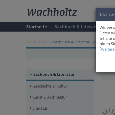
Einstel
Startseite
Sachbuch & Literatur
A
Wir ver
Daten wi
Inhalte 
Sie sind hier:
Sachbuch & Literatur
Literatur
bitten S
(
Weitere
Sachbuch & Literatur
Geschichte & Kultur
Kunst & Architektur
Literatur