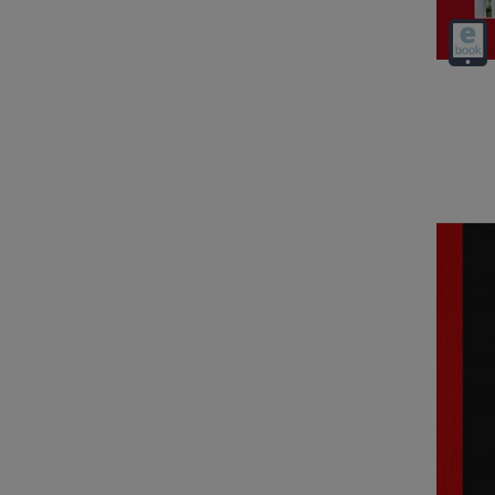
Audiod
(Down