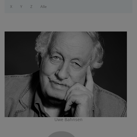
X
Y
Z
Alle
Uwe Bahnsen