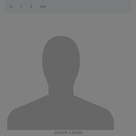
X
Y
Z
Alle
Lenize Calvão