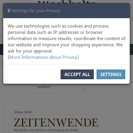
Settings for your Privacy
CART
LOG IN
0
We use technologies such as cookies and process
personal data such as IP addresses or browser
information to measure results, coordinate the content of
our website and improve your shopping experience. We
TOGGLE
Menu
ask for your approval.
NAVIGATION
(
More Informations about Privacy
)
You are here:
Books
ACCEPT ALL
SETTINGS
to overview
Previous
Next product
Product 46 of
product
72