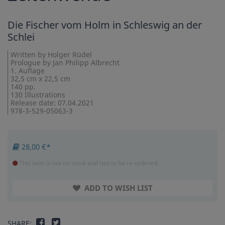
Die Fischer vom Holm in Schleswig an der
Schlei
Written by Holger Rüdel
Prologue by Jan Philipp Albrecht
1. Auflage
32,5 cm x 22,5 cm
140 pp.
130 Illustrations
Release date: 07.04.2021
978-3-529-05063-3
28,00 €*
This item is not on stock and has to be re-ordered.
ADD TO WISH LIST
SHARE: