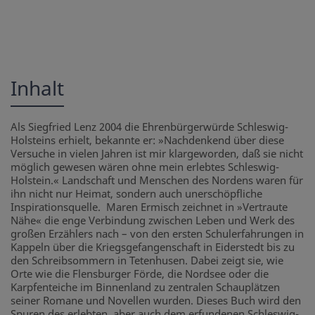
Inhalt
Als Siegfried Lenz 2004 die Ehrenbürgerwürde Schleswig-
Holsteins erhielt, bekannte er: »Nachdenkend über diese
Versuche in vielen Jahren ist mir klargeworden, daß sie nicht
möglich gewesen wären ohne mein erlebtes Schleswig-
Holstein.« Landschaft und Menschen des Nordens waren für
ihn nicht nur Heimat, sondern auch unerschöpfliche
Inspirationsquelle. Maren Ermisch zeichnet in »Vertraute
Nähe« die enge Verbindung zwischen Leben und Werk des
großen Erzählers nach – von den ersten Schulerfahrungen in
Kappeln über die Kriegsgefangenschaft in Eiderstedt bis zu
den Schreibsommern in Tetenhusen. Dabei zeigt sie, wie
Orte wie die Flensburger Förde, die Nordsee oder die
Karpfenteiche im Binnenland zu zentralen Schauplätzen
seiner Romane und Novellen wurden. Dieses Buch wird den
Spuren des erlebten, aber auch dem erfundenen Schleswig-