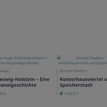
 Auge:
Michael Pasdzior:
eswig-Holstein – Eine
Kontorhausviertel 
ionalgeschichte
Speicherstadt
00 €
12,95 € *