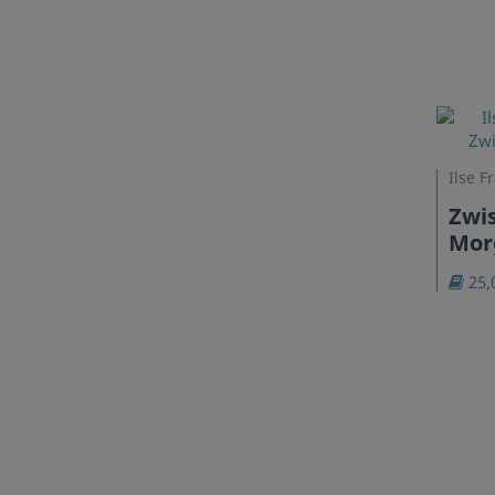
Ilse F
Zwi
Mor
25,