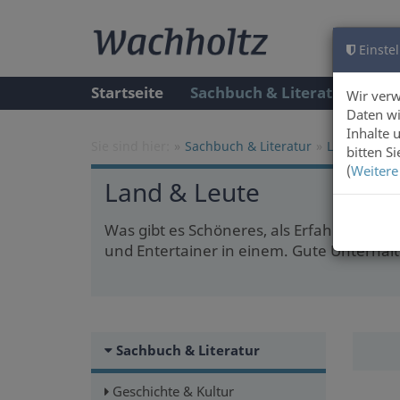
Einstel
Startseite
Sachbuch & Literatur
A
Wir ver
Daten wi
Inhalte 
Sie sind hier:
Sachbuch & Literatur
Land & Leut
bitten S
(
Weitere
Land & Leute
Was gibt es Schöneres, als Erfahrungen
und Entertainer in einem. Gute Unterhal
Sachbuch & Literatur
Geschichte & Kultur