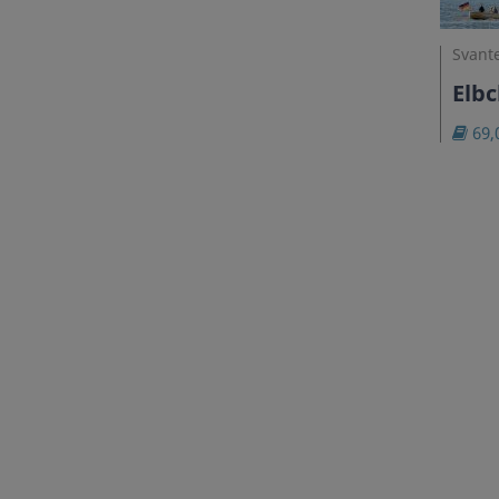
Svante
Elb
69,