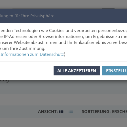
lungen für Ihre Privatsphäre
utoren
Über uns
wenden Technologien wie Cookies und verarbeiten personenbezo
e IP-Adressen oder Browserinformationen, um Ergebnisse zu me
unserer Website abzustimmen und Ihr Einkaufserlebnis zu verbes
e
ie um Ihre Zustimmung.
 Informationen zum Datenschutz
)
ALLE AKZEPTIEREN
EINSTEL
 und Erlebnissen anderer Menschen zu lauschen. Unsere
tung!
ANSICHT:
SORTIERUNG:
ERSCH