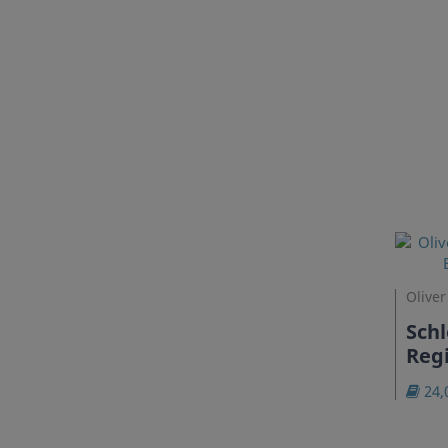
Oliver
Schl
Reg
24,