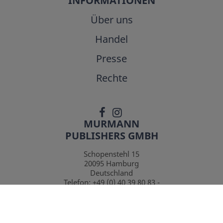
INFORMATIONEN
Über uns
Handel
Presse
Rechte
MURMANN
PUBLISHERS GMBH
Schopenstehl 15
20095
Hamburg
Deutschland
Telefon:
+49 (0) 40 39 80 83 -
0
Telefax:
+49 (0) 40 39 80 83 -
10