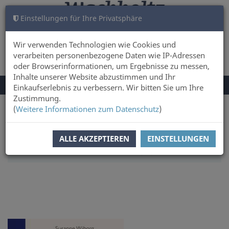
Einstellungen für Ihre Privatsphäre
WARENKORB
ANMELDEN
0
Wir verwenden Technologien wie Cookies und
verarbeiten personenbezogene Daten wie IP-Adressen
oder Browserinformationen, um Ergebnisse zu messen,
Inhalte unserer Website abzustimmen und Ihr
NAVIGATION
Menü
Einkaufserlebnis zu verbessern. Wir bitten Sie um Ihre
UMSCHALTEN
Zustimmung.
(
Weitere Informationen zum Datenschutz
)
Sie sind hier:
Sachbuch & Literatur
Land & Leute
SORTIERUNG:
AUTOREN
ALLE AKZEPTIEREN
EINSTELLUNGEN
ARTIKEL PRO SEITE:
16