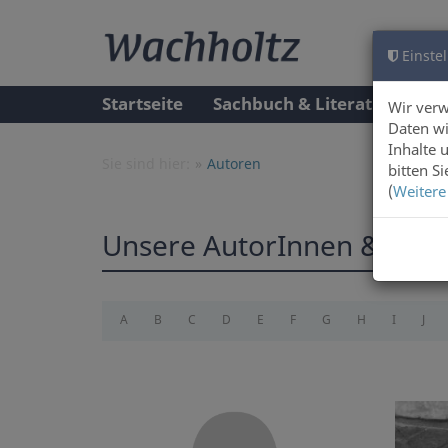
Einstel
Startseite
Sachbuch & Literatur
A
Wir ver
Daten wi
Inhalte 
Sie sind hier:
Autoren
bitten S
(
Weitere
Unsere AutorInnen & Illus
A
B
C
D
E
F
G
H
I
J