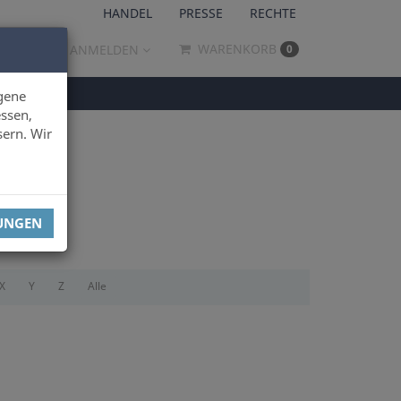
HANDEL
PRESSE
RECHTE
WARENKORB
ANMELDEN
0
gene
ssen,
sern. Wir
LUNGEN
X
Y
Z
Alle