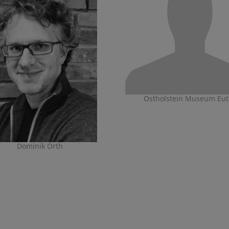
Ostholstein Museum Eut
Dominik Orth