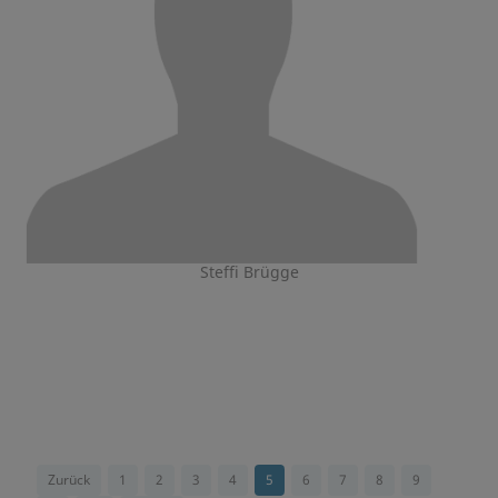
Steffi Brügge
Zurück
1
2
3
4
5
6
7
8
9