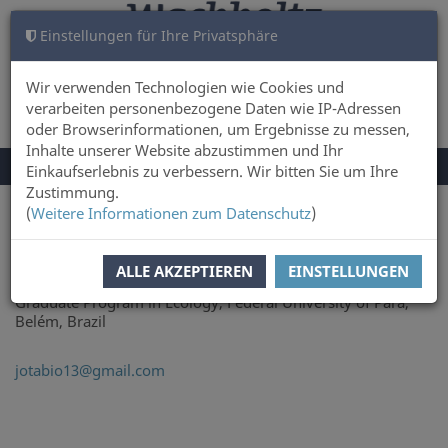
Einstellungen für Ihre Privatsphäre
WARENKORB
ANMELDEN
0
Wir verwenden Technologien wie Cookies und
verarbeiten personenbezogene Daten wie IP-Adressen
oder Browserinformationen, um Ergebnisse zu messen,
Inhalte unserer Website abzustimmen und Ihr
NAVIGATION
Menü
Einkaufserlebnis zu verbessern. Wir bitten Sie um Ihre
UMSCHALTEN
Zustimmung.
(
Weitere Informationen zum Datenschutz
)
Sie sind hier:
Autor
Joás Brito
ALLE AKZEPTIEREN
EINSTELLUNGEN
Graduate Program in Ecology, Federal University of Pará,
Belém, Brazil
jotabio13@gmail.com