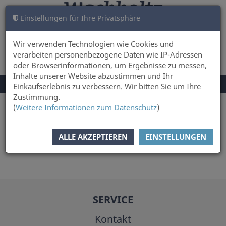
Einstellungen für Ihre Privatsphäre
WARENKORB
ANMELDEN
0
Wir verwenden Technologien wie Cookies und
verarbeiten personenbezogene Daten wie IP-Adressen
oder Browserinformationen, um Ergebnisse zu messen,
Inhalte unserer Website abzustimmen und Ihr
NAVIGATION
Menü
Einkaufserlebnis zu verbessern. Wir bitten Sie um Ihre
UMSCHALTEN
Zustimmung.
(
Weitere Informationen zum Datenschutz
)
Sie sind hier:
Autor
Frank Braun
ALLE AKZEPTIEREN
EINSTELLUNGEN
SERVICE
Kontakt