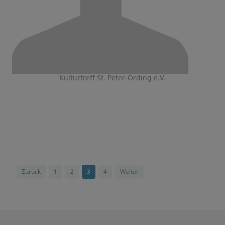
Kulturtreff St. Peter-Ording e.V.
Zurück
1
2
3
4
Weiter