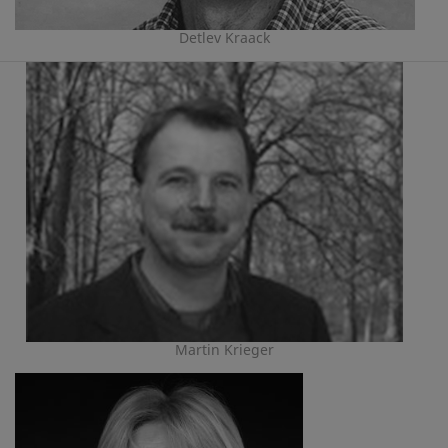
Detlev Kraack
Martin Krieger