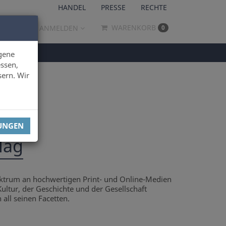
HANDEL
PRESSE
RECHTE
WARENKORB
ANMELDEN
0
gene
ssen,
sern. Wir
LUNGEN
lag
pektrum an hochwertigen Print- und Online-Medien
Kultur, der Geschichte und der Gesellschaft
all seinen Facetten.