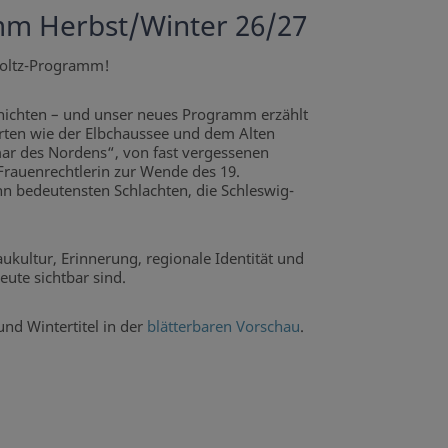
m Herbst/Winter 26/27
oltz-Programm!
chichten – und unser neues Programm erzählt
ten wie der Elbchaussee und dem Alten
mar des Nordens“, von fast vergessenen
Frauenrechtlerin zur Wende des 19.
n bedeutensten Schlachten, die Schleswig-
ultur, Erinnerung, regionale Identität und
ute sichtbar sind.
und Wintertitel in der
blätterbaren Vorschau
.