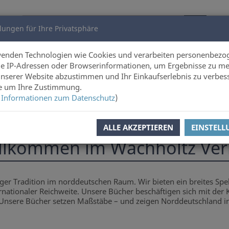
lungen für Ihre Privatsphäre
utoren
Über uns
wenden Technologien wie Cookies und verarbeiten personenbezo
e IP-Adressen oder Browserinformationen, um Ergebnisse zu me
unserer Website abzustimmen und Ihr Einkaufserlebnis zu verbes
ie um Ihre Zustimmung.
 Informationen zum Datenschutz
)
ALLE AKZEPTIEREN
EINSTEL
llkommen im Wachholtz Ver
nger Tradition im norddeutschen Raum. Wir bieten ein breites S
rnationaler Reichweite. Unsere Bücher beschäftigen sich mit der 
nsere Bücher setzen Maßstäbe – und zeigen Norddeutschland in 