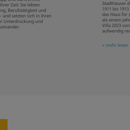
Stadthäuser d
rer Zeit: Sie lebten
1911 bis 1913
ng, Berufstätigkeit und
das Haus für 
 und setzten sich in ihren
als einem Jah
ler Unterdrückung und
Villa 2023 vo
einander.
aufwendig res
» mehr lesen