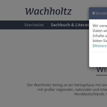
Einstel
Startseite
Sachbuch & Literatur
A
Wir ver
Daten wi
Inhalte 
bitten S
(
Weitere
Wi
Der Wachholtz Verlag ist ein Verlagshaus mit la
mit großer regionaler, nationaler und inte
Norddeutschlands. U