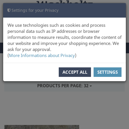
Settings for your Privacy
CART
LOG IN
0
We use technologies such as cookies and process
personal data such as IP addresses or browser
information to measure results, coordinate the content of
our website and improve your shopping experience. We
TOGGLE
Menu
ask for your approval.
NAVIGATION
(
More Informations about Privacy
)
You are here:
Books
ACCEPT ALL
SETTINGS
SORT BY:
RELEASEDATE
PRODUCTS PER PAGE:
32