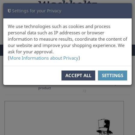
Settings for your Privacy
CART
LOG IN
0
We use technologies such as cookies and process
personal data such as IP addresses or browser
information to measure results, coordinate the content of
our website and improve your shopping experience. We
TOGGLE
Menu
ask for your approval.
NAVIGATION
(
More Informations about Privacy
)
You are here:
Books
ACCEPT ALL
SETTINGS
to overview
Previous
Next product
Product 69 of
product
72