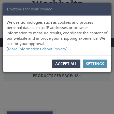
Settings for your Privacy
CART
LOG IN
0
We use technologies such as cookies and process
personal data such as IP addresses or browser
information to measure results, coordinate the content of
our website and improve your shopping experience. We
TOGGLE
Menu
ask for your approval.
NAVIGATION
(
More Informations about Privacy
)
You are here:
Books
ACCEPT ALL
SETTINGS
SORT BY:
RELEASEDATE
PRODUCTS PER PAGE:
12