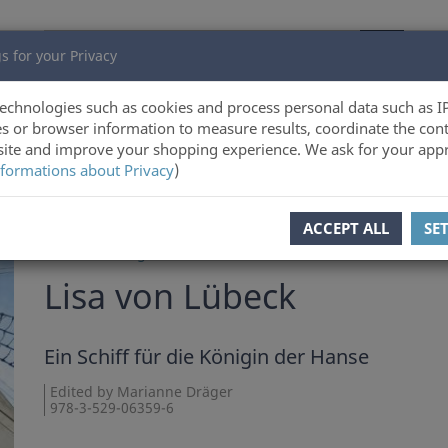
s for your Privacy
echnologies such as cookies and process personal data such as I
s or browser information to measure results, coordinate the cont
ite and improve your shopping experience. We ask for your appr
formations about Privacy
)
ous product
Product 59 of 72
ACCEPT ALL
SE
Marianne Dräger
Lisa von Lübeck
Ein Schiff für die Königin der Hanse
Edited by Marianne Dräger
978-3-529-06359-6