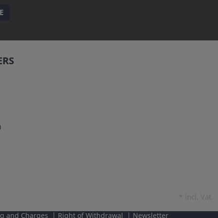
E
ERS
0
*
incl. Vat.
ng and Charges
Right of Withdrawal
Newsletter