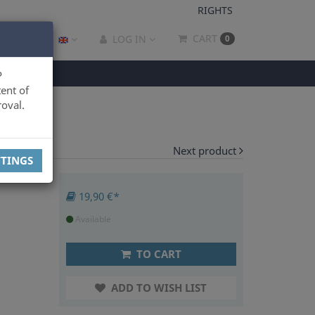
RIGHTS
CART
LOG IN
0
P
ent of
oval.
Next product
TTINGS
19,90 €*
Available
TO CART
ADD TO WISH LIST