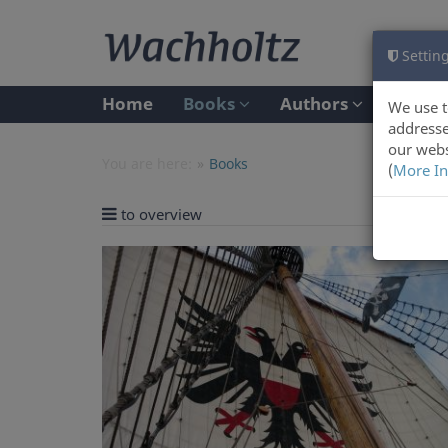
Setting
Home
Books
Authors
We use t
addresse
our webs
You are here:
Books
(
More In
to overview
Previ