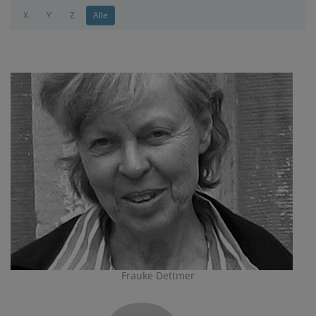
X
Y
Z
Alle
Frauke Dettmer