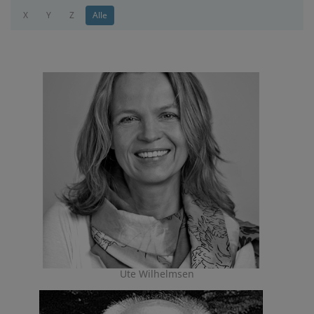
X
Y
Z
Alle
Ute Wilhelmsen