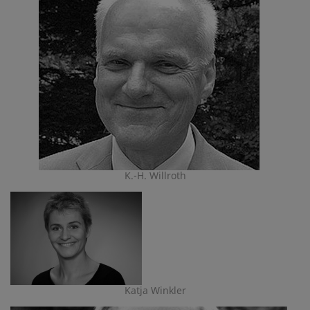
K.-H. Willroth
Katja Winkler