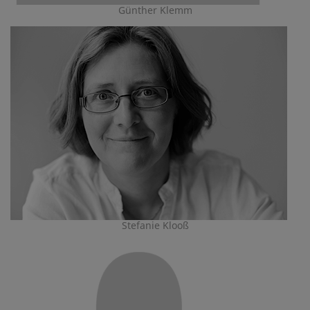
Günther Klemm
Stefanie Klooß