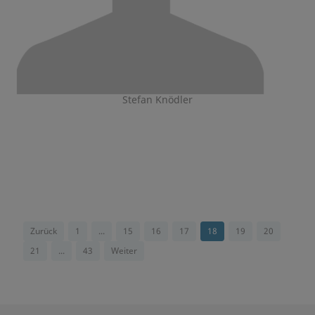
Stefan Knödler
Zurück
1
...
15
16
17
18
19
20
21
...
43
Weiter