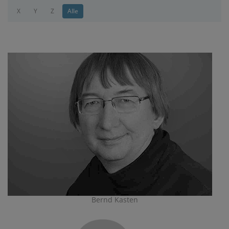
X
Y
Z
Alle
Bernd Kasten