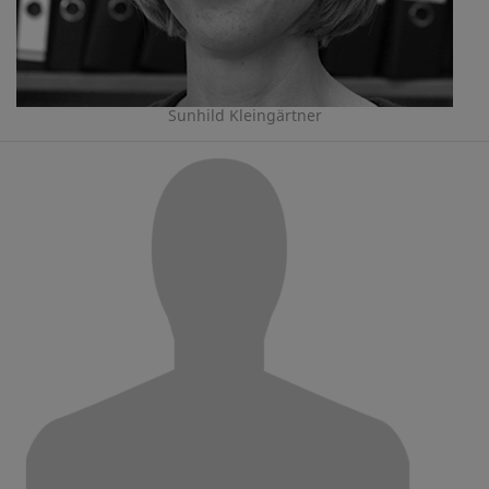
Sunhild Kleingärtner