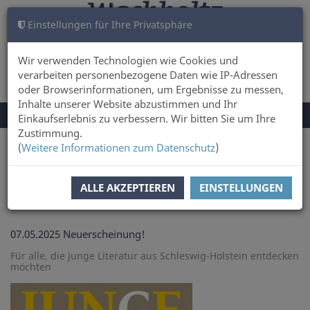
Einstellungen für Ihre Privatsphäre
WARENKORB
ANMELDEN
0
Wir verwenden Technologien wie Cookies und
verarbeiten personenbezogene Daten wie IP-Adressen
oder Browserinformationen, um Ergebnisse zu messen,
Inhalte unserer Website abzustimmen und Ihr
NAVIGATION
Menü
Einkaufserlebnis zu verbessern. Wir bitten Sie um Ihre
UMSCHALTEN
Zustimmung.
(
Weitere Informationen zum Datenschutz
)
Sie sind hier:
Neuigkeiten bei Wachholtz Verlag Online-Shop
ALLE AKZEPTIEREN
EINSTELLUNGEN
ZUR ÜBERSICHT
07.05.2025
Neuerscheinung!
Für alle, die junge Literatur aus Schleswig-Holstein entdecken
möchten