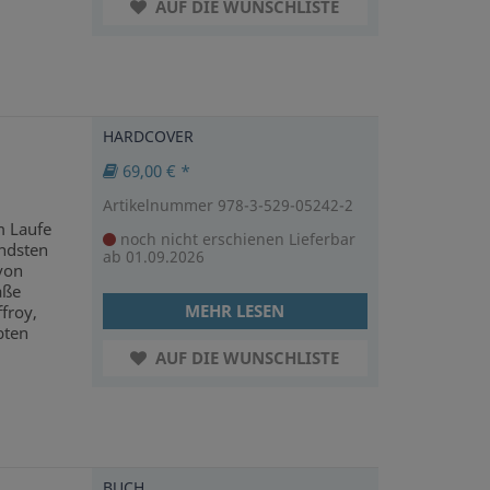
AUF DIE WUNSCHLISTE
HARDCOVER
69,00 € *
Artikelnummer 978-3-529-05242-2
m Laufe
noch nicht erschienen
Lieferbar
endsten
ab 01.09.2026
von
aße
MEHR LESEN
froy,
bten
AUF DIE WUNSCHLISTE
BUCH