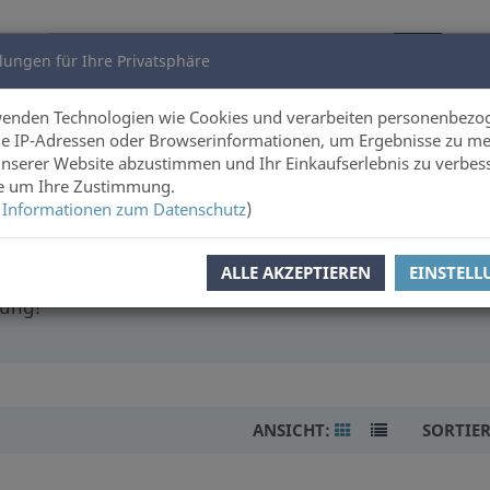
lungen für Ihre Privatsphäre
utoren
Über uns
wenden Technologien wie Cookies und verarbeiten personenbezo
e IP-Adressen oder Browserinformationen, um Ergebnisse zu me
unserer Website abzustimmen und Ihr Einkaufserlebnis zu verbes
e
ie um Ihre Zustimmung.
 Informationen zum Datenschutz
)
ALLE AKZEPTIEREN
EINSTEL
 und Erlebnissen anderer Menschen zu lauschen. Unsere
tung!
ANSICHT:
SORTIE