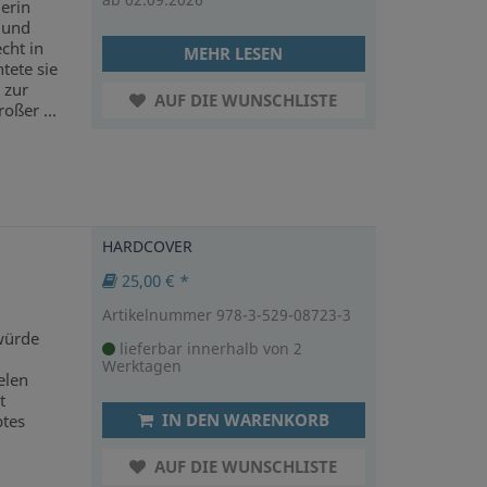
erin
 und
cht in
MEHR LESEN
tete sie
 zur
AUF DIE WUNSCHLISTE
oßer ...
HARDCOVER
25,00 € *
Artikelnummer 978-3-529-08723-3
würde
lieferbar innerhalb von 2
Werktagen
elen
t
IN DEN WARENKORB
tes
AUF DIE WUNSCHLISTE