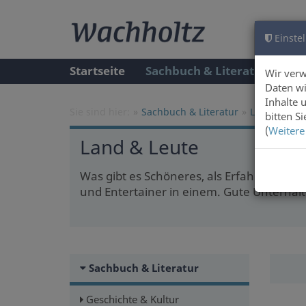
Einstel
Startseite
Sachbuch & Literatur
A
Wir ver
Daten wi
Inhalte 
Sie sind hier:
Sachbuch & Literatur
Land & Leut
bitten S
(
Weitere
Land & Leute
Was gibt es Schöneres, als Erfahrungen
und Entertainer in einem. Gute Unterhal
Sachbuch & Literatur
Geschichte & Kultur