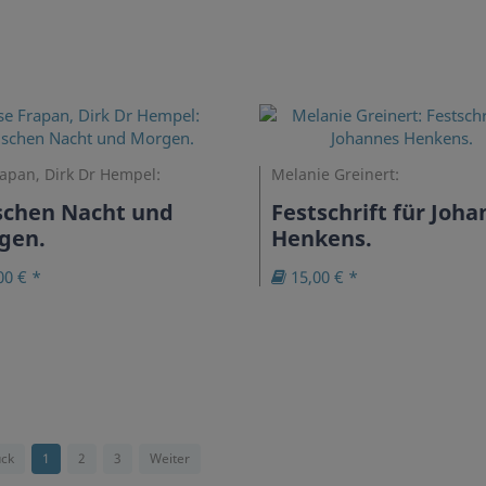
rapan, Dirk Dr Hempel:
Melanie Greinert:
schen Nacht und
Festschrift für Joh
gen.
Henkens.
00 € *
15,00 € *
ck
1
2
3
Weiter