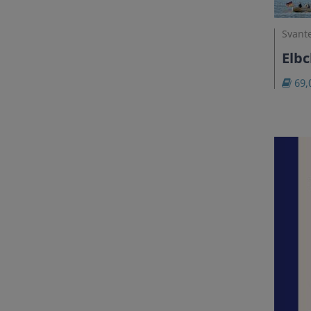
Svante
Elb
69,