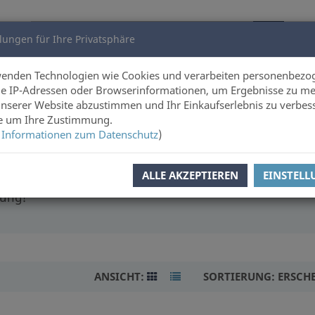
lungen für Ihre Privatsphäre
utoren
Über uns
wenden Technologien wie Cookies und verarbeiten personenbezo
e IP-Adressen oder Browserinformationen, um Ergebnisse zu me
unserer Website abzustimmen und Ihr Einkaufserlebnis zu verbes
e
ie um Ihre Zustimmung.
 Informationen zum Datenschutz
)
ALLE AKZEPTIEREN
EINSTEL
 und Erlebnissen anderer Menschen zu lauschen. Unsere
tung!
ANSICHT:
SORTIERUNG:
ERSCH