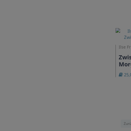
Ilse F
Zwi
Mor
25,
Zurü