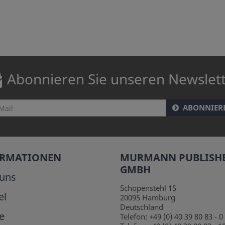
Abonnieren Sie unseren Newslet
ABONNIER
ORMATIONEN
MURMANN PUBLISH
GMBH
uns
Schopenstehl 15
el
20095
Hamburg
Deutschland
e
Telefon:
+49 (0) 40 39 80 83 - 0