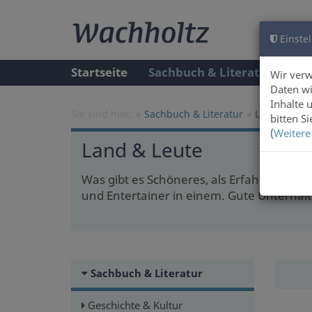
Einstel
Startseite
Sachbuch & Literatur
A
Wir ver
Daten wi
Inhalte 
Sie sind hier:
Sachbuch & Literatur
Land & Leut
bitten S
(
Weitere
Land & Leute
Was gibt es Schöneres, als Erfahrungen
und Entertainer in einem. Gute Unterhal
Sachbuch & Literatur
Geschichte & Kultur