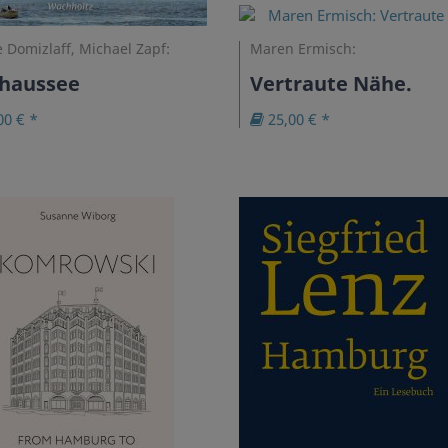
 Domizlaff, Michael Zapf:
Maren Ermisch:
chaussee
Vertraute Nähe.
00 € *
25,00 € *