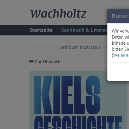
Einstel
Startseite
Sachbuch & Literatur
A
Wir ver
Daten wi
Inhalte 
Sie sind hier:
Sachbuch & Literatur
Kunst & Arc
bitten S
(
Weitere
Zur Übersicht
Artike