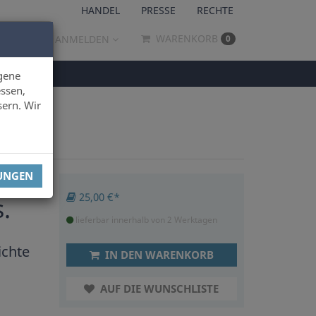
HANDEL
PRESSE
RECHTE
WARENKORB
ANMELDEN
0
gene
ssen,
sern. Wir
LUNGEN
25,00 €*
.
lieferbar innerhalb von 2 Werktagen
ichte
IN DEN WARENKORB
AUF DIE WUNSCHLISTE