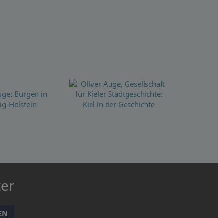
ter
EN