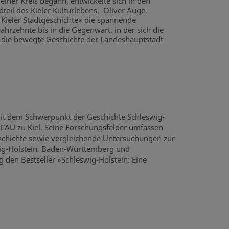
einer Kreis begann, entwickelte sich in den
eil des Kieler Kulturlebens. Oliver Auge,
r Kieler Stadtgeschichte« die spannende
hrzehnte bis in die Gegenwart, in der sich die
h die bewegte Geschichte der Landeshauptstadt
 mit dem Schwerpunkt der Geschichte Schleswig-
r CAU zu Kiel. Seine Forschungsfelder umfassen
egeschichte sowie vergleichende Untersuchungen zur
swig-Holstein, Baden-Württemberg und
den Bestseller »Schleswig-Holstein: Eine