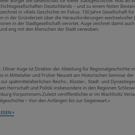
er Bürger die Gesellschaft für Kieler Stadtgeschichte. Was als kl
hichtsgesellschaften Deutschlands – und zu einem festen Bestandt
zeichnet in »Kiels Geschichte im Fokus. 150 Jahre Gesellschaft fü
 in der Gründerzeit über die Herausforderungen wechselvoller Ja
ionen in der Stadtgesellschaft verortet. Auge zeichnet damit auc
h und eng mit den Menschen der Stadt verwoben.
r. Oliver Auge ist Direktor der Abteilung für Regionalgeschichte
ns in Mittelalter und Früher Neuzeit am Historischen Seminar de
 zur spätmittelalterlichen Reichs-, Kloster-, Stadt- und Dynasti
chen Herrschaft und Politik insbesondere in den Regionen Schle
burg-Vorpommern.Zuletzt veröffentlichte er im Wachholtz Verlag 
lgeschichte – Von den Anfängen bis zur Gegenwart.«
LESEN