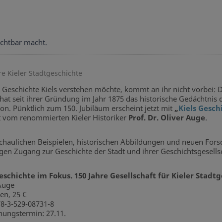
ichtbar macht.
e Kieler Stadtgeschichte
 Geschichte Kiels verstehen möchte, kommt an ihr nicht vorbei: 
hat seit ihrer Gründung im Jahr 1875 das historische Gedächtnis
tion. Pünktlich zum 150. Jubiläum erscheint jetzt mit
„
Kiels Gesch
t vom renommierten Kieler Historiker
Prof. Dr. Oliver Auge
.
chaulichen Beispielen, historischen Abbildungen und neuen Fors
gen Zugang zur Geschichte der Stadt und ihrer Geschichtsgesellsc
eschichte im Fokus. 150 Jahre Gesellschaft für Kieler Stadt
Auge
en, 25 €
8-3-529-08731-8
nungstermin: 27.11.