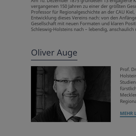
Am 10. Dezember 1875 gründeten 13 engagierte Kiel
vergangenen 150 Jahren zu einer der größten Gesc
Professor für Regionalgeschichte an der CAU Kiel, 
Entwicklung dieses Vereins nach: von den Anfängen
Gesellschaft mit neuen Formaten und klaren Posit
Schleswig-Holsteins nach – lebendig, anschaulic
Oliver Auge
Prof. D
Holstei
Studien
fürstli
Mecklen
Regiona
MEHR 