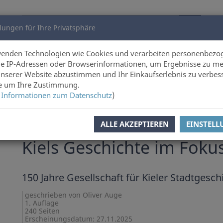
lungen für Ihre Privatsphäre
utoren
Über uns
wenden Technologien wie Cookies und verarbeiten personenbezo
e IP-Adressen oder Browserinformationen, um Ergebnisse zu me
unserer Website abzustimmen und Ihr Einkaufserlebnis zu verbes
hitektur
ie um Ihre Zustimmung.
 Informationen zum Datenschutz
)
l zurück
Artikel 13 von 13
ALLE AKZEPTIEREN
EINSTEL
Oliver Auge
Kiels Geschichte im Fokus
150 Jahre Gesellschaft für Kieler Stadtgesch
geschrieben von Oliver Auge
1. Auflage
240 Seiten
Erscheinungsdatum: 27.11.2025