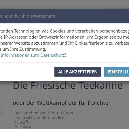
lungen für Ihre Privatsphäre
utoren
Über uns
wenden Technologien wie Cookies und verarbeiten personenbezo
e IP-Adressen oder Browserinformationen, um Ergebnisse zu me
unserer Website abzustimmen und Ihr Einkaufserlebnis zu verbes
ie um Ihre Zustimmung.
 Informationen zum Datenschutz
)
ALLE AKZEPTIEREN
EINSTEL
Georg Winter
,
Bettina Bick
Die Friesische Teekanne
oder der Wettkampf der fünf Dichter
geschrieben von Georg Winter
illustriert von Bettina Bick
1., Aufl.
Hardcover