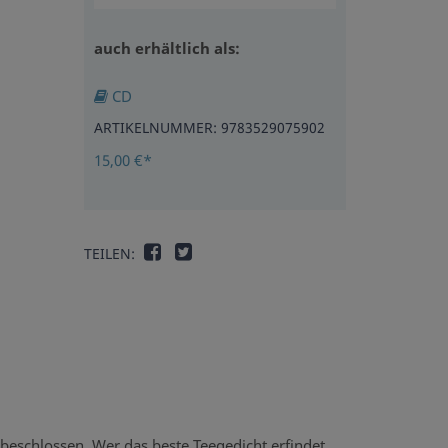
auch erhältlich als:
CD
ARTIKELNUMMER: 9783529075902
15,00 €*
TEILEN:
t beschlossen. Wer das beste Teegedicht erfindet,