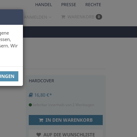
HANDEL
PRESSE
RECHTE
WARENKORB
ANMELDEN
0
gene
ssen,
sern. Wir
LUNGEN
HARDCOVER
16,80 €*
lieferbar innerhalb von 2 Werktagen
IN DEN WARENKORB
AUF DIE WUNSCHLISTE