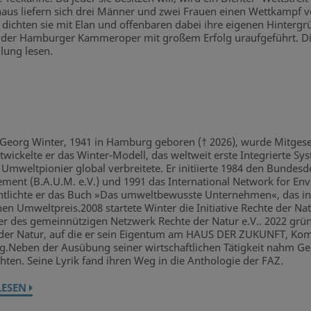
haus liefern sich drei Männer und zwei Frauen einen Wettkampf
dichten sie mit Elan und offenbaren dabei ihre eigenen Hinterg
der Hamburger Kammeroper mit großem Erfolg uraufgeführt. Dies
lung lesen.
. Georg Winter, 1941 in Hamburg geboren († 2026), wurde Mitges
twickelte er das Winter-Modell, das weltweit erste Integrierte 
 Umweltpionier global verbreitete. Er initiierte 1984 den Bundes
ent (B.A.U.M. e.V.) und 1991 das International Network for En
ntlichte er das Buch »Das umweltbewusste Unternehmen«, das in 
en Umweltpreis.2008 startete Winter die Initiative Rechte der N
er des gemeinnützigen Netzwerk Rechte der Natur e.V.. 2022 grün
der Natur, auf die er sein Eigentum am HAUS DER ZUKUNFT, Kom
g.Neben der Ausübung seiner wirtschaftlichen Tätigkeit nahm G
hten. Seine Lyrik fand ihren Weg in die Anthologie der FAZ.
LESEN