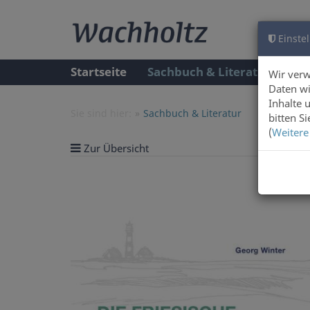
Einstel
Startseite
Sachbuch & Literatur
A
Wir ver
Daten wi
Inhalte 
Sie sind hier:
Sachbuch & Literatur
bitten S
(
Weitere
Zur Übersicht