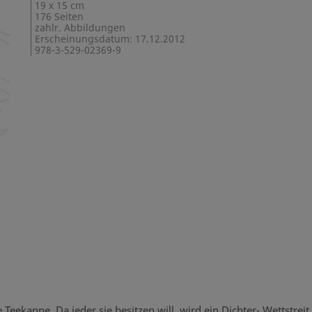
19 x 15 cm
176 Seiten
zahlr. Abbildungen
Erscheinungsdatum: 17.12.2012
978-3-529-02369-9
 Teekanne. Da jeder sie besitzen will, wird ein Dichter- Wettstrei