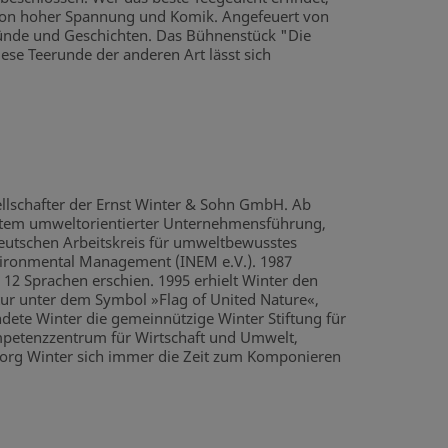
 von hoher Spannung und Komik. Angefeuert von
ründe und Geschichten. Das Bühnenstück "Die
e Teerunde der anderen Art lässt sich
ellschafter der Ernst Winter & Sohn GmbH. Ab
System umweltorientierter Unternehmensführung,
deutschen Arbeitskreis für umweltbewusstes
vironmental Management (INEM e.V.). 1987
12 Sprachen erschien. 1995 erhielt Winter den
atur unter dem Symbol »Flag of United Nature«,
dete Winter die gemeinnützige Winter Stiftung für
petenzzentrum für Wirtschaft und Umwelt,
eorg Winter sich immer die Zeit zum Komponieren