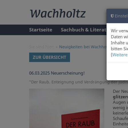
Einstel
Startseite
Sachbuch & Literatur
A
Wir ver
Daten wi
Inhalte 
Sie sind hier:
Neuigkeiten bei Wachholtz Verlag 
bitten S
(
Weitere
ZUR ÜBERSICHT
06.03.2025
Neuerscheinung!
"Der Raub. Enteignung und Verdrängung der jüdi
Der Neu
glitze
Augen u
wenig i
keinerl
Schaufe
Einheit