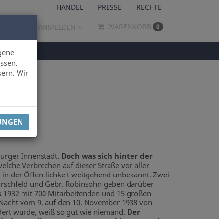
HANDEL
PRESSE
RECHTE
WARENKORB
ANMELDEN
0
gene
ssen,
sern. Wir
LUNGEN
burger Innenstadt.
Doch was sich hinter der
welche Verbrechen auf dieser Straße vor aller
 in der Öffentlichkeit weitgehend unbekannt. Zwei
irschfeld und Gebr. Robinsohn geben darüber
as 1932 mit 700 Mitarbeitenden und 15 großen
r Nacht vom 9. auf den 10. November 1938 von
ndert wurde, weiß so gut wie niemand.
Der