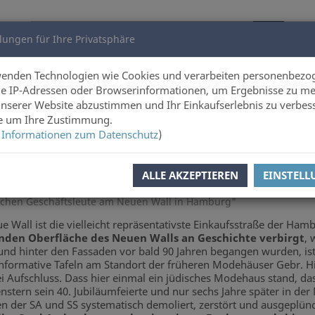
lungen für Ihre Privatsphäre
utoren
Über uns
wenden Technologien wie Cookies und verarbeiten personenbezo
e IP-Adressen oder Browserinformationen, um Ergebnisse zu me
unserer Website abzustimmen und Ihr Einkaufserlebnis zu verbes
Online-Shop
ie um Ihre Zustimmung.
 Informationen zum Datenschutz
)
ALLE AKZEPTIEREN
EINSTEL
schen Geschäftsleute am Neuen Wall in Hamburg"
e Wall ist die vielleicht repräsentativste Einkaufsstraße der Ham
rnden Oberfläche des Neuen Walls an Geschichte verbirgt
, 
nd hinter den Fassaden vor bald 90 Jahren begangen wurden, ist
nformative Tafeln am Standort der früheren Modehäuser Gebr. H
ei Aufschluss. Dass hier einmal ein jüdisches Modehaus stand, d
nstern sein 40. Jubiläumfeierte und nur sechs Jahre später in de
en der SA und SS systematisch demoliert, zerstört und ausgeplü