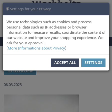
Settings for your Privacy
CART
LOG IN
0
We use technologies such as cookies and process
personal data such as IP addresses or browser
information to measure results, coordinate the content of
our website and improve your shopping experience. We
TOGGLE
Menu
ask for your approval.
NAVIGATION
(
More Informations about Privacy
)
You are here:
Latest news and updates at Wachholtz Verlag Online-Shop
ACCEPT ALL
SETTINGS
TO OVERVIEW
06.03.2025