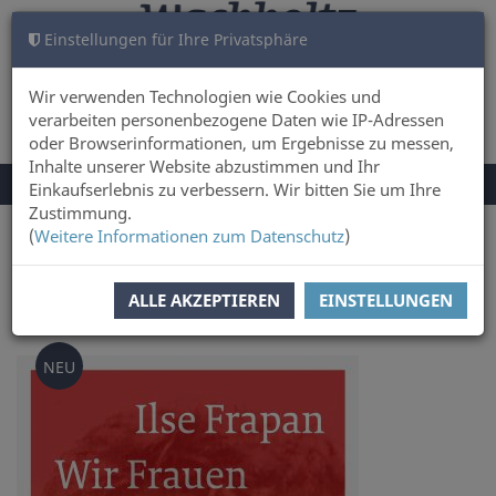
Einstellungen für Ihre Privatsphäre
WARENKORB
ANMELDEN
0
Wir verwenden Technologien wie Cookies und
verarbeiten personenbezogene Daten wie IP-Adressen
oder Browserinformationen, um Ergebnisse zu messen,
Inhalte unserer Website abzustimmen und Ihr
NAVIGATION
Menü
Einkaufserlebnis zu verbessern. Wir bitten Sie um Ihre
UMSCHALTEN
Zustimmung.
(
Weitere Informationen zum Datenschutz
)
Sie sind hier:
Sachbuch & Literatur
Geschichte & Kultur
ALLE AKZEPTIEREN
EINSTELLUNGEN
Zur
Übersicht
NEU