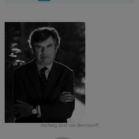
Hartwig Graf von Bernstorff