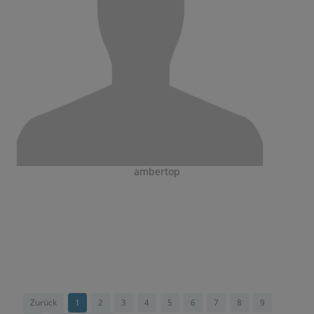
ambertop
Zurück
1
2
3
4
5
6
7
8
9