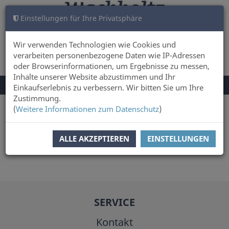
Einstellungen für Ihre Privatsphäre
WARENKORB
ANMELDEN
0
Wir verwenden Technologien wie Cookies und
verarbeiten personenbezogene Daten wie IP-Adressen
oder Browserinformationen, um Ergebnisse zu messen,
Inhalte unserer Website abzustimmen und Ihr
NAVIGATION
Menü
Einkaufserlebnis zu verbessern. Wir bitten Sie um Ihre
UMSCHALTEN
Zustimmung.
(
Weitere Informationen zum Datenschutz
)
Sie sind hier:
Autor
ambertop
ALLE AKZEPTIEREN
EINSTELLUNGEN
SERVICE
Kontakt