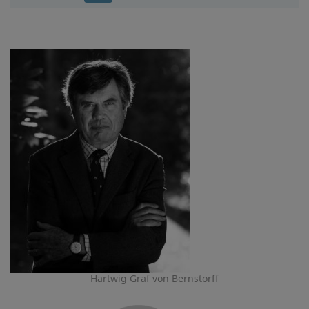
Hartwig Graf von Bernstorff