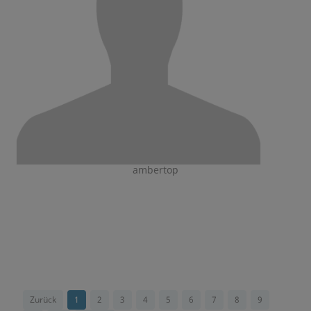
ambertop
Zurück
1
2
3
4
5
6
7
8
9